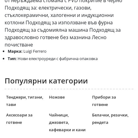
от неръждаема стомана с PVD покритие в черно
Подходящ за: електрически, газови,
стъклокерамични, халогенни и индукционни
котлони Подходящ за използване във фурна
Подходящ за съдомиялна машина Подходящ за
здравословно готвене без мазнина Лесно
почистване
Марка:
Luigi Ferrero
Тип:
Нови електроуреди с фабрична опаковка
Популярни категории
Тенджери, тигани,
Ножове
Прибори за
тави
готвене
Аксесоари за
Чайници,
Белачки, резачки,
готвене
джезвета,
рендета
кафеварки и кани