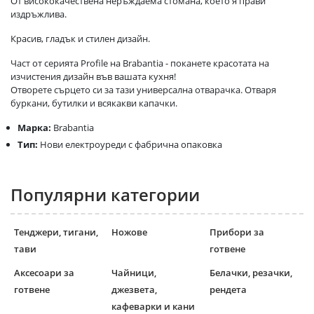
От висококачествена неръждаема стомана, което я прави
издръжлива.
Красив, гладък и стилен дизайн.
Част от серията Profile на Brabantia - поканете красотата на
изчистения дизайн във вашата кухня!
Отворете сърцето си за тази универсална отварачка. Отваря
буркани, бутилки и всякакви капачки.
Марка:
Brabantia
Тип:
Нови електроуреди с фабрична опаковка
Популярни категории
Тенджери, тигани,
Ножове
Прибори за
тави
готвене
Аксесоари за
Чайници,
Белачки, резачки,
готвене
джезвета,
рендета
кафеварки и кани