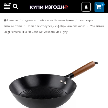
МЕНЮ
Търси
0
Вход / Реги
Начало
Съдове и Прибори за Вашата Кухня
Тенджери,
тигани, тави
Нови електроуреди с фабрична опаковка
Уок тиган
Luigi Ferrero Tika FR-2855WH 28x8cm, лек чугун