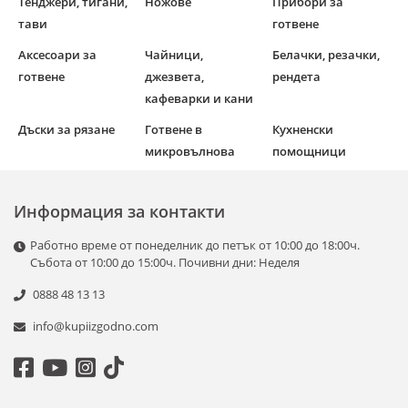
Тенджери, тигани,
Ножове
Прибори за
тави
готвене
Аксесоари за
Чайници,
Белачки, резачки,
готвене
джезвета,
рендета
кафеварки и кани
Дъски за рязане
Готвене в
Кухненски
микровълнова
помощници
Информация за контакти
Работно време от понеделник до петък от 10:00 до 18:00ч.
Събота от 10:00 до 15:00ч. Почивни дни: Неделя
0888 48 13 13
info@kupiizgodno.com