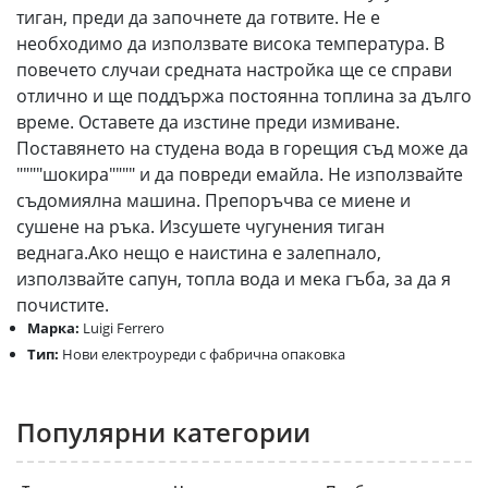
тиган, преди да започнете да готвите. Не е
необходимо да използвате висока температура. В
повечето случаи средната настройка ще се справи
отлично и ще поддържа постоянна топлина за дълго
време. Оставете да изстине преди измиване.
Поставянето на студена вода в горещия съд може да
""""шокира"""" и да повреди емайла. Не използвайте
съдомиялна машина. Препоръчва се миене и
сушене на ръка. Изсушете чугунения тиган
веднага.Ако нещо е наистина е залепнало,
използвайте сапун, топла вода и мека гъба, за да я
почистите.
Марка:
Luigi Ferrero
Тип:
Нови електроуреди с фабрична опаковка
Популярни категории