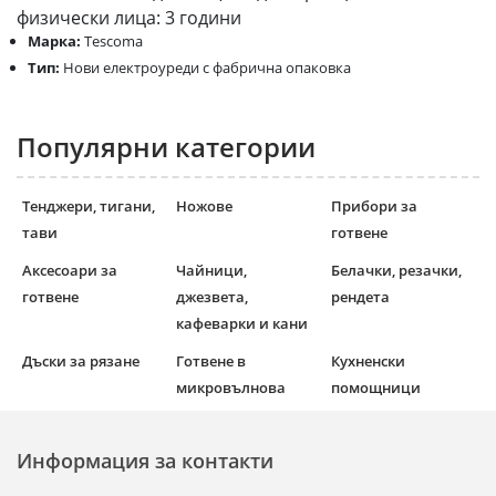
физически лица: 3 години
Марка:
Tescoma
Тип:
Нови електроуреди с фабрична опаковка
Популярни категории
Тенджери, тигани,
Ножове
Прибори за
тави
готвене
Аксесоари за
Чайници,
Белачки, резачки,
готвене
джезвета,
рендета
кафеварки и кани
Дъски за рязане
Готвене в
Кухненски
микровълнова
помощници
Информация за контакти