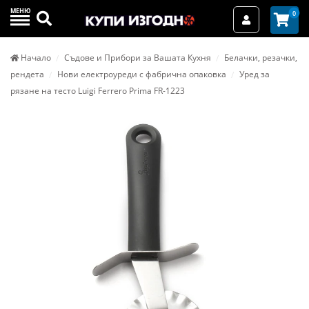
МЕНЮ
Търси
0
Вход / Реги
Начало
Съдове и Прибори за Вашата Кухня
Белачки, резачки,
рендета
Нови електроуреди с фабрична опаковка
Уред за
рязане на тесто Luigi Ferrero Prima FR-1223