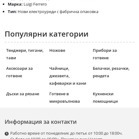
Марка:
Luigi Ferrero
Тип:
Нови електроуреди с фабрична опаковка
Популярни категории
Тенджери, тигани,
Ножове
Прибори за
тави
готвене
Аксесоари за
Чайници,
Белачки, резачки,
готвене
джезвета,
рендета
кафеварки и кани
Дъски за рязане
Готвене в
Кухненски
микровълнова
помощници
Информация за контакти
Работно време от понеделник до петък от 10:00 до 18:00ч.