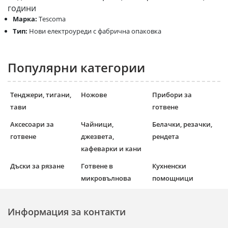
години
Марка:
Tescoma
Тип:
Нови електроуреди с фабрична опаковка
Популярни категории
Тенджери, тигани,
Ножове
Прибори за
тави
готвене
Аксесоари за
Чайници,
Белачки, резачки,
готвене
джезвета,
рендета
кафеварки и кани
Дъски за рязане
Готвене в
Кухненски
микровълнова
помощници
Информация за контакти