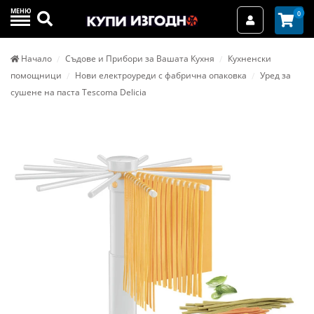
МЕНЮ
Търси
0
Вход / Реги
Начало
Съдове и Прибори за Вашата Кухня
Кухненски
помощници
Нови електроуреди с фабрична опаковка
Уред за
сушене на паста Tescoma Delicia