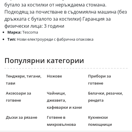
бутало за костилки от неръждаема стомана.
Подходящ за почистване в съдомиялна машина (без
дръжката с буталото за костилки) Гаранция за
физически лица: 3 години
Марка:
Tescoma
Тип:
Нови електроуреди с фабрична опаковка
Популярни категории
Тенджери, тигани,
Ножове
Прибори за
тави
готвене
Аксесоари за
Чайници,
Белачки, резачки,
готвене
джезвета,
рендета
кафеварки и кани
Дъски за рязане
Готвене в
Кухненски
микровълнова
помощници