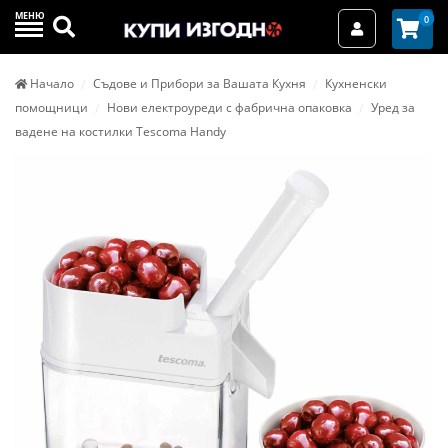
МЕНЮ
Търси
0
Вход / Реги
Начало
Съдове и Прибори за Вашата Кухня
Кухненски
помощници
Нови електроуреди с фабрична опаковка
Уред за
вадене на костилки Tescoma Handy