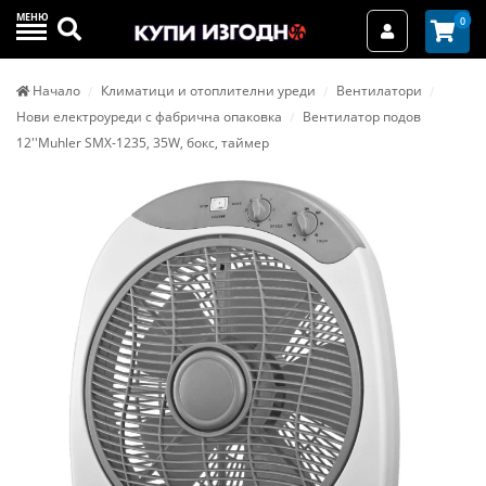
МЕНЮ
Търси
0
Вход / Реги
Начало
Климатици и отоплителни уреди
Вентилатори
Нови електроуреди с фабрична опаковка
Вентилатор подов
12''Muhler SMX-1235, 35W, бокс, таймер