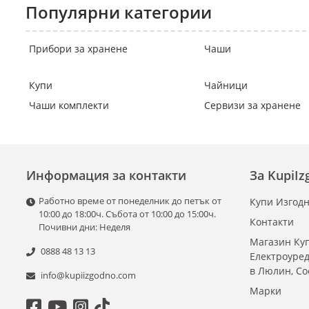
Популярни категории
Прибори за хранене
Чаши
Купи
Чайници
Чаши комплекти
Сервизи за хранене
Информация за контакти
За KupiI
Работно време от понеделник до петък от
Купи Изгодн
10:00 до 18:00ч. Събота от 10:00 до 15:00ч.
Контакти
Почивни дни: Неделя
Магазин Куп
0888 48 13 13
Електроуре
в Люлин, С
info@kupiizgodno.com
Марки