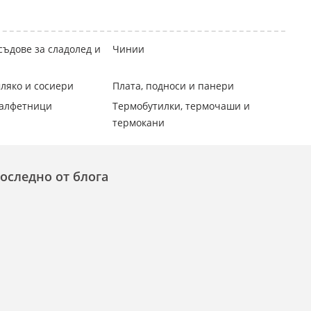
съдове за сладолед и
Чинии
ляко и сосиери
Плата, подноси и панери
салфетници
Термобутилки, термочаши и
термокани
оследно от блога