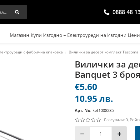
0888 48 1
Търси
Магазин Купи Изгодно – Електроуреди на Изгодни Цен
лектроуреди с фабрична опаковка
Вилички за десерт комплект Tescoma 
Вилички за де
Banquet 3 бро
€5.60
10.95 лв.
Арт. No:
ket1008235
Гласували: 0, Рейт