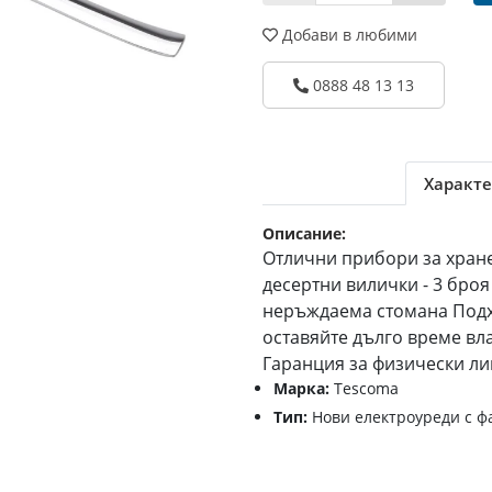
Добави в любими
0888 48 13 13
Характе
Описание:
Отлични прибори за хран
десертни вилички - 3 бро
неръждаема стомана Подх
оставяйте дълго време вл
Гаранция за физически ли
Марка:
Tescoma
Тип:
Нови електроуреди с ф