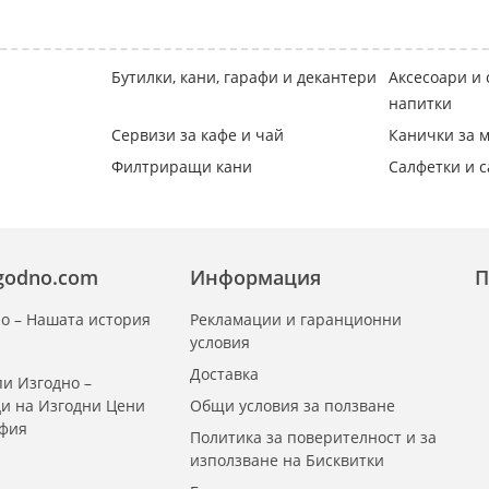
Бутилки, кани, гарафи и декантери
Аксесоари и 
напитки
Сервизи за кафе и чай
Канички за м
Филтриращи кани
Салфетки и 
zgodno.com
Информация
П
о – Нашата история
Рекламации и гаранционни
условия
Доставка
и Изгодно –
ди на Изгодни Цени
Общи условия за ползване
офия
Политика за поверителност и за
използване на Бисквитки