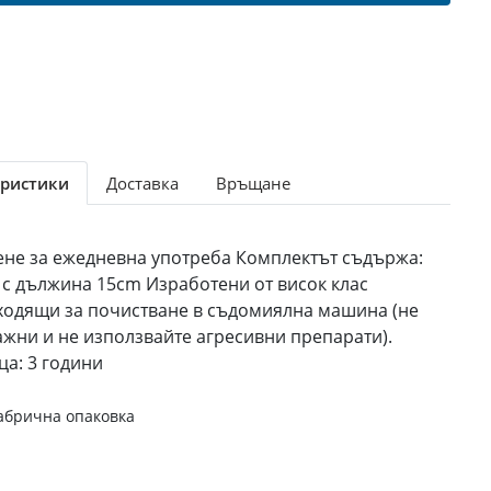
ристики
Доставка
Връщане
ене за ежедневна употреба Комплектът съдържа:
я с дължина 15cm Изработени от висок клас
одящи за почистване в съдомиялна машина (не
ажни и не използвайте агресивни препарати).
ца: 3 години
абрична опаковка