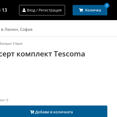
0
3 13
Вход / Регистрация
Количка
и в Люлин, София
Banquet 3 броя
серт комплект Tescoma
я
инг: 0
Добави в количката