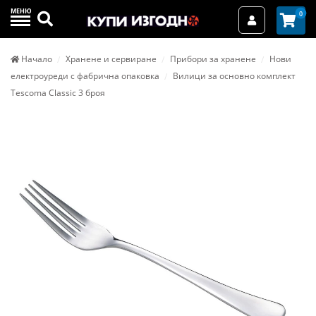
МЕНЮ
Търси
0
Вход / Реги
Начало
Хранене и сервиране
Прибори за хранене
Нови
електроуреди с фабрична опаковка
Вилици за основно комплект
Tescoma Classic 3 броя