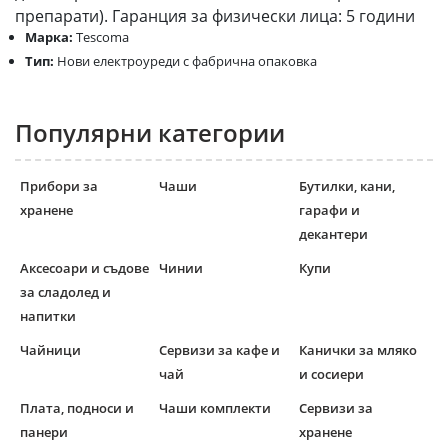
препарати). Гаранция за физически лица: 5 години
Марка:
Tescoma
Тип:
Нови електроуреди с фабрична опаковка
Популярни категории
Прибори за
Чаши
Бутилки, кани,
хранене
гарафи и
декантери
Аксесоари и съдове
Чинии
Купи
за сладолед и
напитки
Чайници
Сервизи за кафе и
Канички за мляко
чай
и сосиери
Плата, подноси и
Чаши комплекти
Сервизи за
панери
хранене